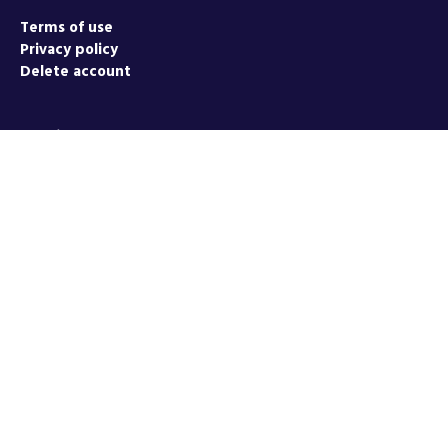
Terms of use
Privacy policy
Delete account
Get in Touch
Get Contact Info
Download Our Apps