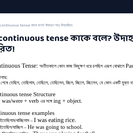
ontinuous tense কাকে বলে? উদাহরণ সহ! বিস্তারিত!
 continuous tense কাকে বলে? উদা
ারিত!
ntinuous Tense:
Pas
অতীতকালে কোন কাজ কিছুক্ষণ ধরে চলছিল এরূপ বোঝালে
উপায়:
়ার শেষে তেছিল, তেছিলাম, তেছিলে, তেছিলেন, চ্ছিল, চ্ছিলে, চ্ছিলেন, যে কোন একটি যুক্ত
tinuous tense Structure
+ was/were +
verb
ing
+ object.
এর
সঙ্গে
tinuous tense examples
I was eating rice.
ইতেছিলাম/খাচ্ছিলাম –
He was going to school.
াইতেছিল/যাচ্ছিল –