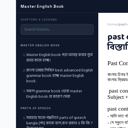
Master English Book
CHAPTERS & LESSONS
Home
/
past c
past
বিস্ত
MASTER ENGLISH BOOK
Master English book পড়া আরম্ভ করার পূর্বে
1
.
প্রথম কাজ হচ্ছে।
Past Co
বাংলা ভাষায় লিখিত best advanced English
2
.
বাংলায় চিনার 
grammar book হচ্ছে master English
বাংলায় ক্রিয
book.
past con
সকল grammar book থেকে master
3
.
English book যে কারণে সেরা!
Subject 
past con
PARTS OF SPEECH
- আমি ভাত খা
সবচেয়ে সহজ পদ্ধতিতে parts of speech
1
.
bangla (পদ) কাকে বলে,কত প্রকার ও কি কি ?
- সে স্কুলে য