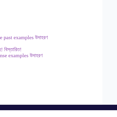
le past examples উদাহরণ
 বিস্তারিত!
tense examples উদাহরণ
Download Our Apps