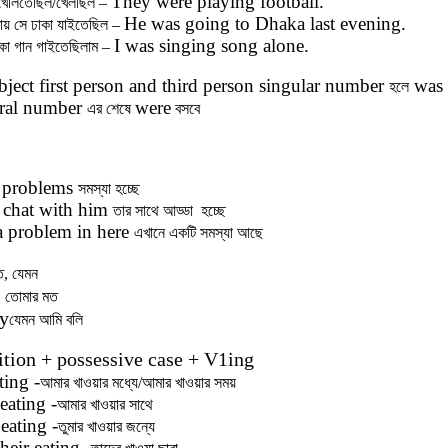
They were playing football.
 খেলিতেছিল/খেলছিল –
He was going to Dhaka last evening.
ায় সে ঢাকা যাইতেছিল –
I was singing song alone.
কা গান গাইতেছিলাম –
bject first person and third person singular number
was
হলে
ural number
were
এর শেষে
বসবে
 problems
সমস্যা হচ্ছে
 chat with him
তার সাথে আড্ডা হচ্ছে
a problem in here
এখানে একটি সমস্যা আছে
ত, যেমন
u
তোমার মত
ay
যেমন আমি বলি
ition +
possessive case + V1ing
ting -
আমার
খাওয়ার
মধ্যে/আমার খাওয়ার সময়
eating -
আমার
খাওয়ার
সাথে
eating -
তুমার
খাওয়ার
জন্যে
heir eating-