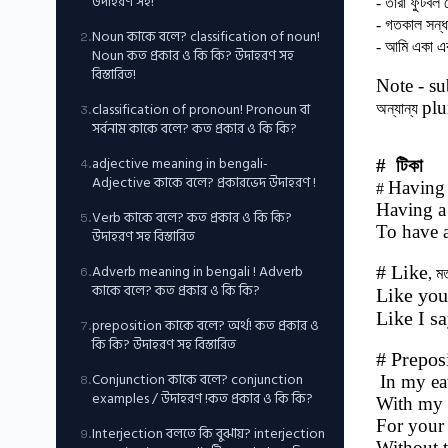
উদাহরণ সহ!
- তারা ফুটবল
- গতকাল সন্ধ
Noun কাকে বলে? classification of noun!
2
.
- আমি একা এ
Noun কত প্রকার ও কি কি? উদাহরণ সহ
বিস্তারিত!
Note - su
pl
classification of pronoun! Pronoun বা
অন্যান্য
3
.
সর্বনাম কাকে বলে? কত প্রকার ও কি কি?
adjective meaning in bengali-
# টিকা
4
.
Adjective কাকে বলে? প্রকারভেদ উদাহরণ !
Having
#
Having a
Verb কাকে বলে? কত প্রকার ও কি কি?
5
.
To have 
উদাহরণ সহ বিস্তারিত
Adverb meaning in bengali ! Adverb
# Like
6
.
, ম
কাকে বলে? কত প্রকার ও কি কি?
Like yo
Like I s
preposition কাকে বলে? অর্থ! কত প্রকার ও
7
.
কি কি? উদাহরণ সহ বিস্তারিত
# Prepos
Conjunction কাকে বলে? conjunction
In my ea
8
.
examples / উদাহরণ !কত প্রকার ও কি কি?
With my 
For your 
Interjection বলতে কি বুঝায়? interjection
9
.
Without t