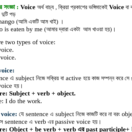
র
সংজ্ঞা
:
Voice
Voice
অর্থ বাচ্য , ক্রিয়া প্রকাশের ভঙ্গিমাকেই
বা 
য দুটি পড়
 mango
(আমি একটি আম খাই) ।
 is eaten by me
(আমার দ্বারা একটা আম খাওয়া হয়)।
e two types of voice:
voice.
 voice.
voice:
ence এ subject
active
নিজে
সক্রিয়
বা
হয়ে
কাজ
সম্পন্ন
করে
সে
voice
হয়।
ure:
Subject + verb + object.
: I do the work.
 voice:
যে sentence
subject
obj
এ
নিজে
কাজটি
করে
না
বরং
sentence
verb
passive voice
সে
এ
এর
হয়।
ure:
Object + be verb + verb
এর past participle+