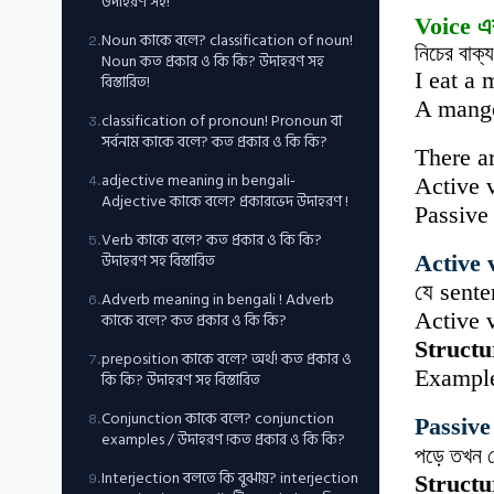
উদাহরণ সহ!
Voice এ
Noun কাকে বলে? classification of noun!
2
.
নিচের বাক্
Noun কত প্রকার ও কি কি? উদাহরণ সহ
I eat a
বিস্তারিত!
A mango
classification of pronoun! Pronoun বা
3
.
সর্বনাম কাকে বলে? কত প্রকার ও কি কি?
There ar
adjective meaning in bengali-
4
.
Active 
Adjective কাকে বলে? প্রকারভেদ উদাহরণ !
Passive
Verb কাকে বলে? কত প্রকার ও কি কি?
5
.
উদাহরণ সহ বিস্তারিত
Active 
যে sent
Adverb meaning in bengali ! Adverb
6
.
Active 
কাকে বলে? কত প্রকার ও কি কি?
Struct
preposition কাকে বলে? অর্থ! কত প্রকার ও
7
.
Example
কি কি? উদাহরণ সহ বিস্তারিত
Conjunction কাকে বলে? conjunction
8
.
Passive
examples / উদাহরণ !কত প্রকার ও কি কি?
পড়ে
তখন
Interjection বলতে কি বুঝায়? interjection
9
.
Struct