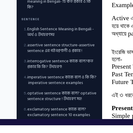
meaning in Bengali- টি কত প্রকার ও কি
Example
কি?
Active
এ
SENTENCE
হয়ে থাকে 
English Sentence Meaning in Bengali -
1
.
p
অধ্যায়ে
অর্থ ও উদাহরণসহ
assertive sentence structure-assertive
2
.
sentence এর গঠনপ্রণালী ও প্রকার !
ইংরেজি ভাষ
হলো-
interrogative sentence কাকে বলে?কত
3
.
Present
প্রকার কি কি? উদাহরণ!
Past Te
imperative sentence কাকে বলে ও কি কি?
4
.
Future 
imperative sentence examples
optative sentence কাকে বলে? optative
5
.
৩
এই
ধরন
sentence structure ! উদাহরণ সহ!
Present 
exclamatory sentence কাকে বলে?
6
.
exclamatory sentence 10 examples
Simple p
Present
NUMBER, CASE, PERSON & ARTICLES
Present 