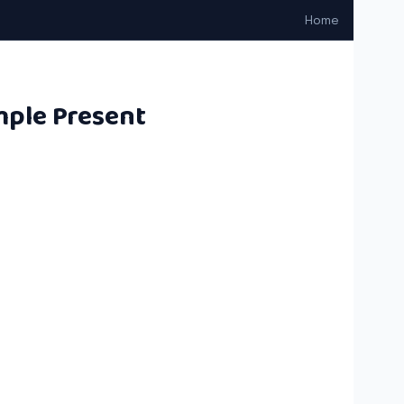
Home
imple Present