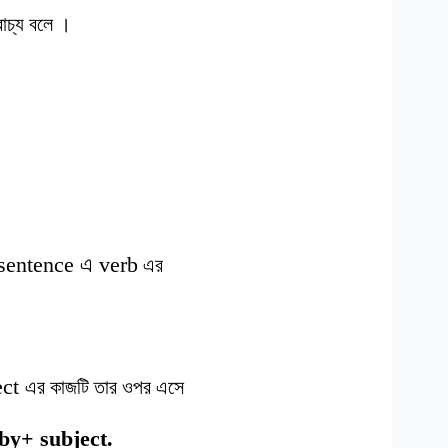
বাচ্য বলে ।
sentence এ verb
এর
ect
এর
কাজটি
তার
ওপর
এসে
 by+ subject.