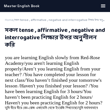
Master English Book
Home
/
সকল tense , affirmative , negative and interrogative শিক্ষার উপর অনুশীলন করি
সকল tense , affirmative , negative and
interrogative শিক্ষার উপর অনুশীলন
করি
you are learning English slowly from Red-Rose
Academy/you aren't learning English
properly/Aren’t you learning English from your
teacher? /You have completed your lesson for
next class/You haven’t finished your tomorrow's
lesson /Haven't you finished your lesson? /You
have been learning English for 3 hours/You
haven’t been practicing English for 2 hours/
Haven't you been practicing English for 2 hours?
তুমি ধীরে ধীরে রেড-রোজ একাডেমি থেকে ইংরেজি শিখতেছো/তুমি যথাযথভাবে