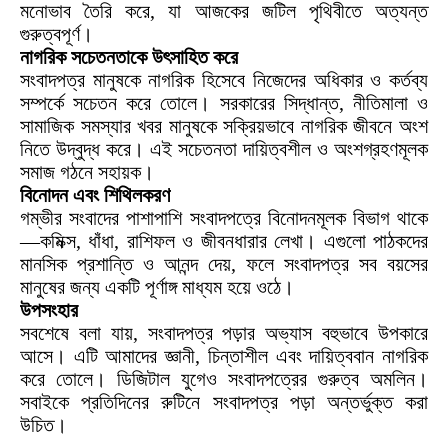
মনোভাব তৈরি করে, যা আজকের জটিল পৃথিবীতে অত্যন্ত
গুরুত্বপূর্ণ।
নাগরিক সচেতনতাকে উৎসাহিত করে
সংবাদপত্র মানুষকে নাগরিক হিসেবে নিজেদের অধিকার ও কর্তব্য
সম্পর্কে সচেতন করে তোলে। সরকারের সিদ্ধান্ত, নীতিমালা ও
সামাজিক সমস্যার খবর মানুষকে সক্রিয়ভাবে নাগরিক জীবনে অংশ
নিতে উদ্বুদ্ধ করে। এই সচেতনতা দায়িত্বশীল ও অংশগ্রহণমূলক
সমাজ গঠনে সহায়ক।
বিনোদন এবং শিথিলকরণ
গম্ভীর সংবাদের পাশাপাশি সংবাদপত্রে বিনোদনমূলক বিভাগ থাকে
—কমিক্স, ধাঁধা, রাশিফল ও জীবনধারার লেখা। এগুলো পাঠকদের
মানসিক প্রশান্তি ও আনন্দ দেয়, ফলে সংবাদপত্র সব বয়সের
মানুষের জন্য একটি পূর্ণাঙ্গ মাধ্যম হয়ে ওঠে।
উপসংহার
সবশেষে বলা যায়, সংবাদপত্র পড়ার অভ্যাস বহুভাবে উপকারে
আসে। এটি আমাদের জ্ঞানী, চিন্তাশীল এবং দায়িত্ববান নাগরিক
করে তোলে। ডিজিটাল যুগেও সংবাদপত্রের গুরুত্ব অমলিন।
সবাইকে প্রতিদিনের রুটিনে সংবাদপত্র পড়া অন্তর্ভুক্ত করা
উচিত।