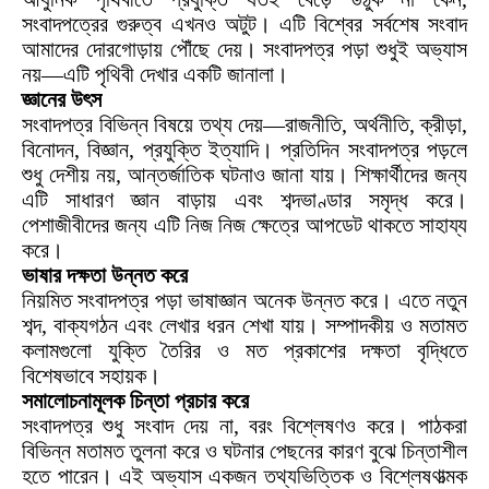
সংবাদপত্রের গুরুত্ব এখনও অটুট। এটি বিশ্বের সর্বশেষ সংবাদ
আমাদের দোরগোড়ায় পৌঁছে দেয়। সংবাদপত্র পড়া শুধুই অভ্যাস
নয়—এটি পৃথিবী দেখার একটি জানালা।
জ্ঞানের উৎস
সংবাদপত্র বিভিন্ন বিষয়ে তথ্য দেয়—রাজনীতি, অর্থনীতি, ক্রীড়া,
বিনোদন, বিজ্ঞান, প্রযুক্তি ইত্যাদি। প্রতিদিন সংবাদপত্র পড়লে
শুধু দেশীয় নয়, আন্তর্জাতিক ঘটনাও জানা যায়। শিক্ষার্থীদের জন্য
এটি সাধারণ জ্ঞান বাড়ায় এবং শব্দভাণ্ডার সমৃদ্ধ করে।
পেশাজীবীদের জন্য এটি নিজ নিজ ক্ষেত্রে আপডেট থাকতে সাহায্য
করে।
ভাষার দক্ষতা উন্নত করে
নিয়মিত সংবাদপত্র পড়া ভাষাজ্ঞান অনেক উন্নত করে। এতে নতুন
শব্দ, বাক্যগঠন এবং লেখার ধরন শেখা যায়। সম্পাদকীয় ও মতামত
কলামগুলো যুক্তি তৈরির ও মত প্রকাশের দক্ষতা বৃদ্ধিতে
বিশেষভাবে সহায়ক।
সমালোচনামূলক চিন্তা প্রচার করে
সংবাদপত্র শুধু সংবাদ দেয় না, বরং বিশ্লেষণও করে। পাঠকরা
বিভিন্ন মতামত তুলনা করে ও ঘটনার পেছনের কারণ বুঝে চিন্তাশীল
হতে পারেন। এই অভ্যাস একজন তথ্যভিত্তিক ও বিশ্লেষণাত্মক